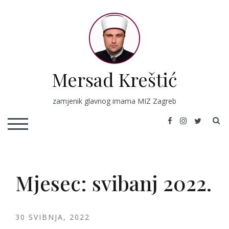
Skip
to
content
Mersad Kreštić
zamjenik glavnog imama MIZ Zagreb
S
TOGGLE MOBILE MENU
Mjesec:
svibanj 2022.
30 SVIBNJA, 2022