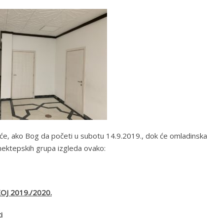
e, ako Bog da početi u subotu 14.9.2019., dok će omladinska
mektepskih grupa izgleda ovako:
J 2019./2020.
i