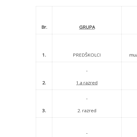
Br.
GRUPA
1.
PREDŠKOLCI
mua
2.
1.a razred
3.
2. razred