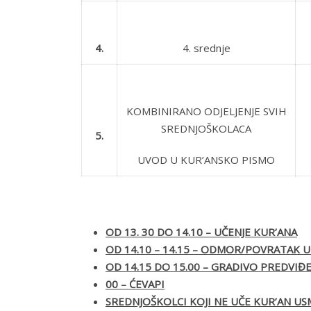
4.
4. srednje
KOMBINIRANO ODJELJENJE SVIH
SREDNJOŠKOLACA
5.
UVOD U KUR’ANSKO PISMO
OD 13. 30 DO 14.10 – UČENJE KUR’ANA
OD 14.10 – 14.15 – ODMOR/POVRATAK U
OD 14.15 DO 15.00 – GRADIVO PREDV
00 – ĆEVAPI
SREDNJOŠKOLCI KOJI NE UČE KUR’AN USMJ