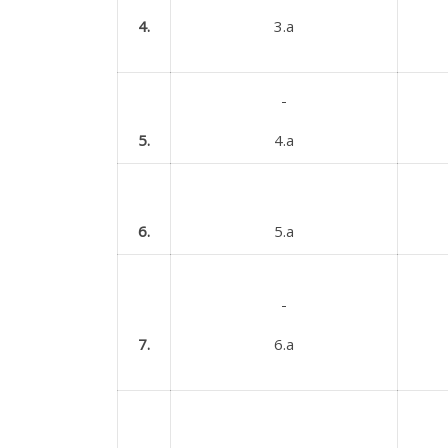
4.
3.a
5.
4.a
6.
5.a
7.
6.a