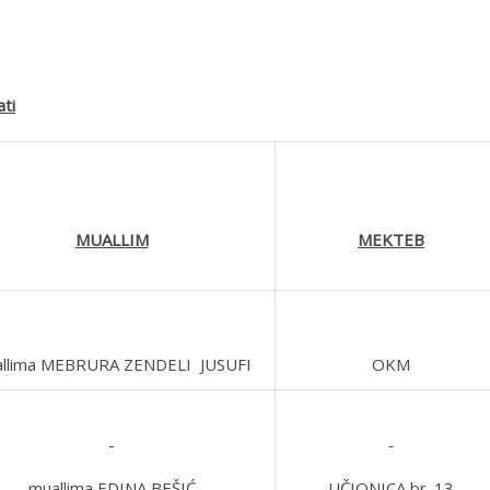
ti
MUALLIM
MEKTEB
llima MEBRURA ZENDELI JUSUFI
OKM
muallima EDINA BEŠIĆ
UČIONICA br. 13