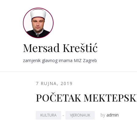
Skip
to
content
Mersad Kreštić
zamjenik glavnog imama MIZ Zagreb
7 RUJNA, 2019
POČETAK MEKTEPSK
-
by
admin
KULTURA
VJERONAUK