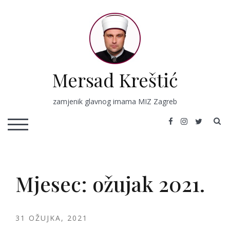
Skip
to
content
Mersad Kreštić
zamjenik glavnog imama MIZ Zagreb
S
TOGGLE MOBILE MENU
Mjesec:
ožujak 2021.
31 OŽUJKA, 2021