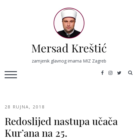
Skip
to
content
Mersad Kreštić
zamjenik glavnog imama MIZ Zagreb
S
TOGGLE MOBILE MENU
28 RUJNA, 2018
Redoslijed nastupa učača
Kur’ana na 25.