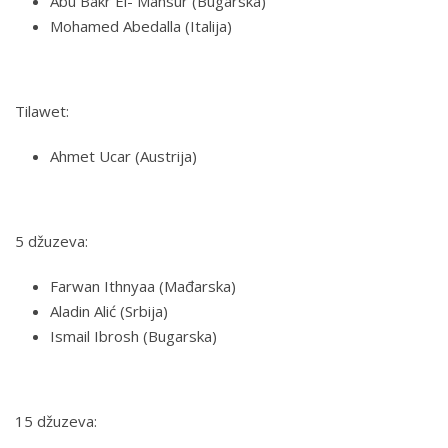
Abu Bakr El- Mansur (Bugarska)
Mohamed Abedalla (Italija)
Tilawet:
Ahmet Ucar (Austrija)
5 džuzeva:
Farwan Ithnyaa (Mađarska)
Aladin Alić (Srbija)
Ismail Ibrosh (Bugarska)
15 džuzeva: