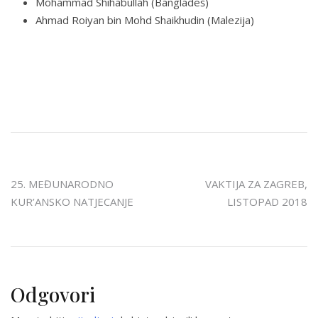
Mohammad Shihabullah (Bangladeš)
Ahmad Roiyan bin Mohd Shaikhudin (Malezija)
Navigacija
25. MEĐUNARODNO
VAKTIJA ZA ZAGREB,
KUR’ANSKO NATJECANJE
LISTOPAD 2018
objava
Odgovori