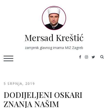
Skip
to
content
Mersad Kreštić
zamjenik glavnog imama MIZ Zagreb
S
TOGGLE MOBILE MENU
5 SRPNJA, 2019
DODIJELJENI OSKARI
ZNANJA NAŠIM