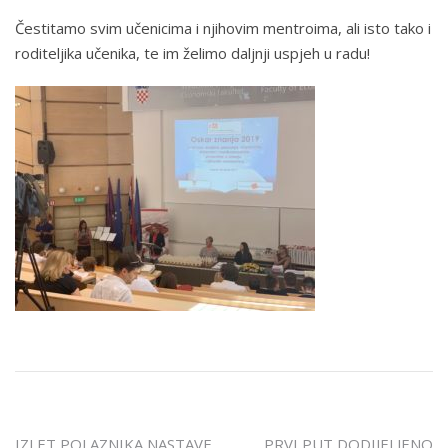
Čestitamo svim učenicima i njihovim mentroima, ali isto tako i
roditeljika učenika, te im želimo daljnji uspjeh u radu!
IZLET POLAZNIKA NASTAVE
PRVI PUT DODIJELJENO