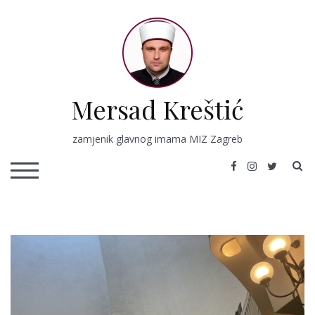
Skip
to
content
Mersad Kreštić
zamjenik glavnog imama MIZ Zagreb
S
TOGGLE MOBILE MENU