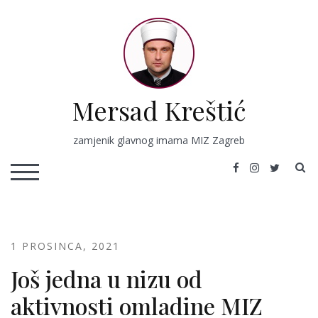
Skip
to
content
Mersad Kreštić
zamjenik glavnog imama MIZ Zagreb
S
TOGGLE MOBILE MENU
1 PROSINCA, 2021
Još jedna u nizu od
aktivnosti omladine MIZ