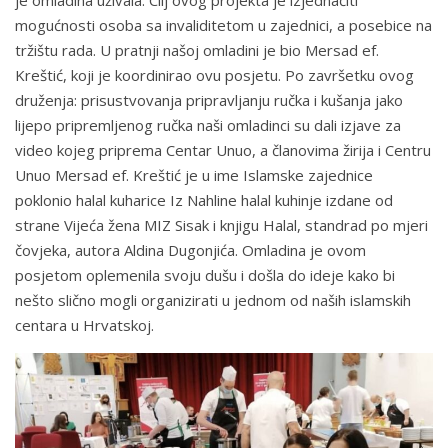
je omladina uživala. Cilj ovog projekta je izjednačiti
mogućnosti osoba sa invaliditetom u zajednici, a posebice na
tržištu rada. U pratnji našoj omladini je bio Mersad ef.
Kreštić, koji je koordinirao ovu posjetu. Po završetku ovog
druženja: prisustvovanja pripravljanju ručka i kušanja jako
lijepo pripremljenog ručka naši omladinci su dali izjave za
video kojeg priprema Centar Unuo, a članovima žirija i Centru
Unuo Mersad ef. Kreštić je u ime Islamske zajednice
poklonio halal kuharice Iz Nahline halal kuhinje izdane od
strane Vijeća žena MIZ Sisak i knjigu Halal, standrad po mjeri
čovjeka, autora Aldina Dugonjića. Omladina je ovom
posjetom oplemenila svoju dušu i došla do ideje kako bi
nešto slično mogli organizirati u jednom od naših islamskih
centara u Hrvatskoj.