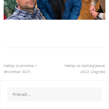
Navigacija
Vaktija za prosinac /
Vaktija za siječanj/januar
decembar 2021.
2022. (Zagreb)
objava
Pretraži: