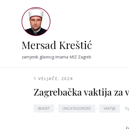
Skip
to
content
Mersad Kreštić
zamjenik glavnog imama MIZ Zagreb
1 VELJAČE, 2024
Zagrebačka vaktija za v
-
-
b
IBADET
UNCATEGORIZED
VAKTIJE