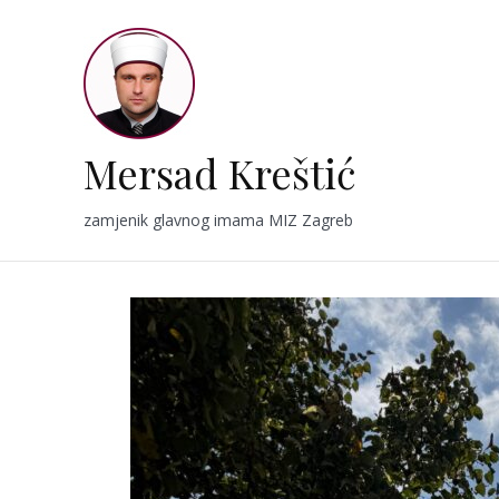
Skip
to
content
Mersad Kreštić
zamjenik glavnog imama MIZ Zagreb