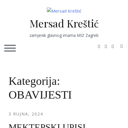
Skip
to
content
Mersad Kreštić
zamjenik glavnog imama MIZ Zagreb
S
TOGGLE MOBILE MENU
Kategorija:
OBAVIJESTI
3 RUJNA, 2024
MEKTEPSKI UPISI